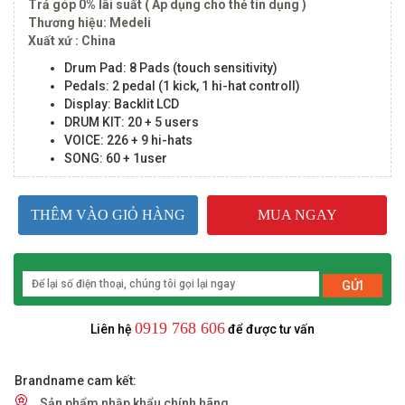
Trả góp 0% lãi suất ( Áp dụng cho thẻ tín dụng )
Thương hiệu: Medeli
Xuất xứ : China
Drum Pad: 8 Pads (touch sensitivity)
Pedals: 2 pedal (1 kick, 1 hi-hat controll)
Display:
Backlit LCD
DRUM KIT: 20 + 5 users
VOICE: 226 + 9 hi-hats
SONG: 60 + 1user
THÊM VÀO GIỎ HÀNG
MUA NGAY
GỬI
0919 768 606
Liên hệ
để được tư vấn
Brandname cam kết:
Sản phẩm nhập khẩu chính hãng