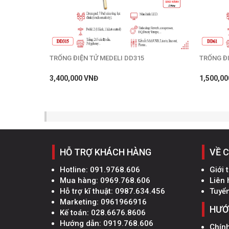
TRỐNG ĐIỆN TỬ MEDELI DD315
TRỐNG ĐI
3,400,000 VNĐ
1,500,00
HỖ TRỢ KHÁCH HÀNG
VỀ 
Hotline:
091.9768.606
Giới 
Mua hàng:
0969.768.606
Liên 
Hỗ trợ kĩ thuật:
0987.634.456
Tuyể
Marketing:
0961966916
HƯỚ
Kế toán:
028.6676.8606
Hướng dẫn:
0919.768.606
Chín