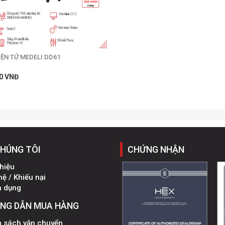
ỆN TỬ MEDELI DD61
0 VNĐ
CHÚNG TÔI
CHỨNG NHẬN
thiệu
hệ / Khiếu nại
n dụng
NG DẪN MUA HÀNG
h sách vận chuyển