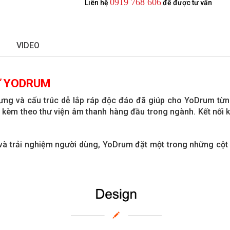
0919 768 606
Liên hệ
để được tư vấn
VIDEO
Ử YODRUM
g và cấu trúc dễ lắp ráp độc đáo đã giúp cho YoDrum từng
èm theo thư viện âm thanh hàng đầu trong ngành. Kết nối k
 và trải nghiệm người dùng, YoDrum đặt một trong những cộ