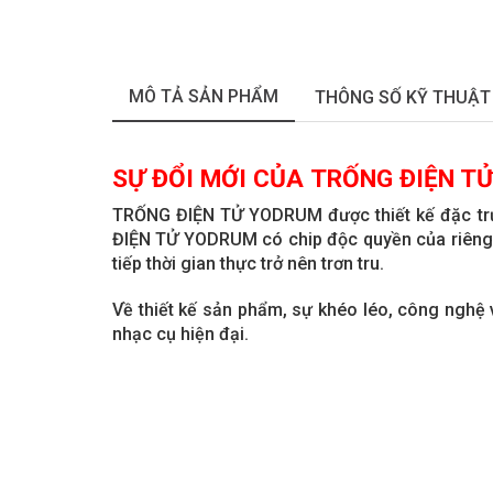
MÔ TẢ SẢN PHẨM
THÔNG SỐ KỸ THUẬT
SỰ ĐỔI MỚI CỦA TRỐNG ĐIỆN T
TRỐNG ĐIỆN TỬ YODRUM được thiết kế đặc trưn
ĐIỆN TỬ YODRUM có chip độc quyền của riêng k
tiếp thời gian thực trở nên trơn tru.
Về thiết kế sản phẩm, sự khéo léo, công nghệ
nhạc cụ hiện đại.