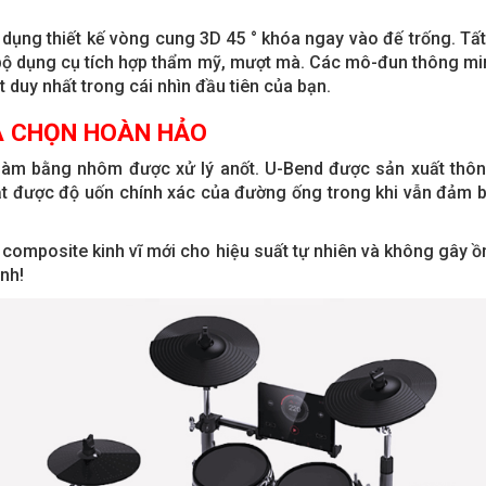
ụng thiết kế vòng cung 3D 45 ° khóa ngay vào đế trống. Tất
 bộ dụng cụ tích hợp thẩm mỹ, mượt mà. Các mô-đun thông mi
 duy nhất trong cái nhìn đầu tiên của bạn.
A CHỌN HOÀN HẢO
m bằng nhôm được xử lý anốt. U-Bend được sản xuất thông 
đạt được độ uốn chính xác của đường ống trong khi vẫn đảm
composite kinh vĩ mới cho hiệu suất tự nhiên và không gây 
nh!