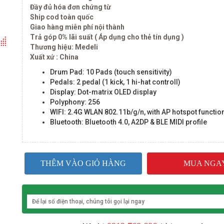
Đầy đủ hóa đơn chứng từ
Ship cod toàn quốc
Giao hàng miễn phí nội thành
Trả góp 0% lãi suất ( Áp dụng cho thẻ tín dụng )
Thương hiệu: Medeli
Xuất xứ : China
Drum Pad: 10 Pads (touch sensitivity)
Pedals: 2 pedal (1 kick, 1 hi-hat controll)
Display:
Dot-matrix OLED display
Polyphony: 256
WIFI:
2.4G WLAN 802.11b/g/n, with AP hotspot functio
Bluetooth:
Bluetooth 4.0, A2DP & BLE MIDI profile
THÊM VÀO GIỎ HÀNG
MUA NGA