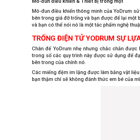
Mô-đun điều khiển & Thiết bị trong một
Mô-đun điều khiển thông minh của YoDrum sử d
bên trong giá đỡ trống và bạn được để lại một
và bạn có thể nói nó là một tác phẩm nghệ thuật
TRỐNG ĐIỆN TỬ YODRUM SỰ LỰ
Chân đế YoDrum nhẹ nhưng chắc chắn được là
trong số các quy trình này được sử dụng để 
bên trong của chính nó.
Các miếng đệm im lặng được làm bằng vật liệu 
bạn thậm chí sẽ không đánh thức em bé của mì