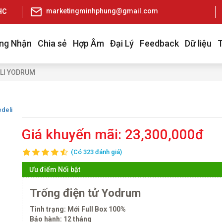
marketingminhphung@gmail.com
pHCM
ng Nhận
Chia sẻ
Hợp Âm
Đại Lý
Feedback
Dữ liệu
LI YODRUM
deli
Giá khuyến mãi:
23,300,000đ
(Có 323 đánh giá)
Ưu điểm Nổi bật
Trống điện tử Yodrum
Tình trạng: Mới Full Box 100%
Bảo hành: 12 tháng