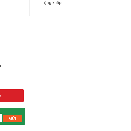
rộng khắp.
n
Y
GỬI