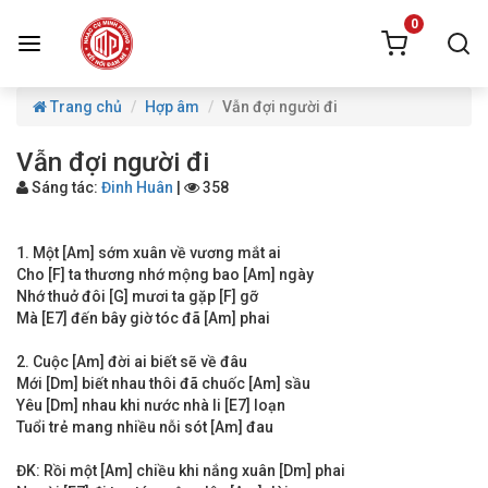
0
Trang chủ
Hợp âm
Vẫn đợi người đi
Vẫn đợi người đi
Sáng tác:
Đinh Huân
|
358
1. Một [Am] sớm xuân về vương mắt ai
Cho [F] ta thương nhớ mộng bao [Am] ngày
Nhớ thuở đôi [G] mươi ta gặp [F] gỡ
Mà [E7] đến bây giờ tóc đã [Am] phai
2. Cuộc [Am] đời ai biết sẽ về đâu
Mới [Dm] biết nhau thôi đã chuốc [Am] sầu
Yêu [Dm] nhau khi nước nhà li [E7] loạn
Tuổi trẻ mang nhiều nỗi sót [Am] đau
ĐK: Rồi một [Am] chiều khi nắng xuân [Dm] phai