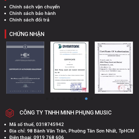
Chính sách vận chuyển
Chính sách bảo hành
Chính sách đổi trả
CHỨNG NHẬN
CÔNG TY TNHH MINH PHỤNG MUSIC
Mã số thuế, 0318745942
Địa chỉ: 98 Bành Văn Trân, Phường Tân Sơn Nhất, TpHCM
Điện thoại: 0919 768 606