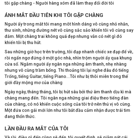
tôi gặp chàng - Người hàng xóm đã làm thay đổi đời tôi
ÁNH MẮT ĐẦU TIÊN KHI TÔI GẶP CHÀNG
Người ấy trong mắt tôi mang môt hình dáng vô cùng nhỏ nhắn,
thư sinh, những đường nét vô cùng sắc sảo khiến tôi vô cùng say
đắm. Một chàng trai không quá đẹp nhưng vẫn có nét gì đó
khiến tôi bị thu hút.
Sau những giờ học trên trường, tôi đạp nhanh chiếc xe đạp để về,
rồi ngẩn ngơ đứng ở một góc nhà, nhìn trộm người ấy qua khung
cửa sổ. Ngắm người ấy ngân nga những âm thanh, nhẹ nhàng
nhưng vô cùng trầm bổng. Thi thoảng tôi lại nghe đâu đó tiếng
Trống, tiếng Guitar, tiếng Piano...Tôi như bị thôi miên trong thế
giới đầy mộng mơ của chàng
Ngày ngày, tháng tháng, tôi bị hút sâu bởi thứ âm thanh dịu kì mà
chàng mang đến. Tôi ngân nga những giai điệu theo tiếng đàn
của chàng, có nó khiến cuộc sống của tôi trở nên thú vị vô cùng.
Một đứa con gái mới lớn như tôi bắt đầu cảm nhận được trái tim
đang thổn thức.
LẦN ĐẦU RA MẮT CỦA TÔI
Và rồi, điều gì đến cũng sẽ đến, tôi quyết định, sẽ giẫm nát cái