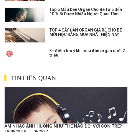
Top 5 Mẫu Đàn Organ Cho Bé Từ 5 đến
10 Tuổi Được Nhiều Người Quan Tâm
TOP 4 CÂY ĐÀN ORGAN GIÁ RẺ CHO BÉ
MỚI HỌC ĐÁNG MUA NHẤT HIỆN NAY
3+ điểm lưu ý khi mua đàn organ dưới 2
triệu
TIN LIÊN QUAN
ÂM NHẠC ẢNH HƯỞNG NHƯ THẾ NÀO ĐỐI VỚI CON TRẺ?
19/08/2019
2932