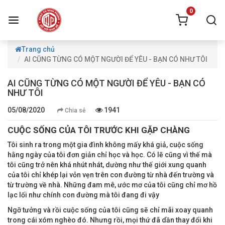
0
Trang chủ
AI CŨNG TỪNG CÓ MỘT NGƯỜI ĐỂ YÊU - BẠN CÓ NHƯ TÔI
AI CŨNG TỪNG CÓ MỘT NGƯỜI ĐỂ YÊU - BẠN CÓ
NHƯ TÔI
05/08/2020
1941
Chia sẻ
CUỘC SỐNG CỦA TÔI TRƯỚC KHI GẶP CHÀNG
Tôi sinh ra trong một gia đình không mấy khá giả, cuộc sống
hằng ngày của tôi đơn giản chỉ học và học. Có lẽ cũng vì thế mà
tôi cũng trở nên khá nhút nhát, dường như thế giới xung quanh
của tôi chỉ khép lại vỏn vẹn trên con đường từ nhà đến trường và
từ trường về nhà. Những đam mê, ước mơ của tôi cũng chỉ mơ hồ
lạc lối như chính con đường mà tôi đang đi vậy
Ngỡ tưởng và rồi cuộc sống của tôi cũng sẽ chỉ mãi xoay quanh
trong
cái xóm nghèo đó. Nhưng rồi, mọi thứ đã dần thay đổi khi