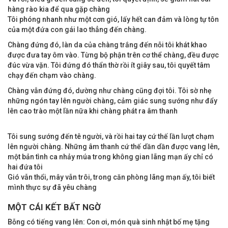
hàng rào kia để qua gặp chàng
Tôi phóng nhanh như một cơn gió, lấy hết can đảm và lòng tự tôn
của một đứa con gái lao thẳng đến chàng.
Chàng đứng đó, làn da của chàng trắng đến nỗi tôi khát khao
được đưa tay ôm vào. Từng bộ phận trên cơ thể chàng, đều được
đúc vừa vặn. Tôi đứng đó thẩn thờ rồi ít giây sau, tôi quyết tâm
chạy đến chạm vào chàng.
Chàng vẫn đứng đó, dường như chàng cũng đợi tôi. Tôi sờ nhẹ
những ngón tay lên người chàng, cảm giác sung sướng như đẩy
lên cao trào một lần nữa khi chàng phát ra âm thanh
Tôi sung sướng đến tê người, và rồi hai tay cứ thế lần lượt chạm
lên người chàng. Những âm thanh cứ thế dần dần được vang lên,
một bản tình ca nhảy múa trong không gian lãng mạn ấy chỉ có
hai đứa tôi
Gió vẫn thổi, mây vẫn trôi, trong căn phòng lãng mạn ấy, tôi biết
mình thực sự đã yêu chàng
MỘT CÁI KẾT BẤT NGỜ
Bỗng có tiếng vang lên: Con ơi, món quà sinh nhật bố mẹ tặng