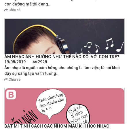
con đường mà tôi đang..
Chia sẻ
ÂM NHẠC ẢNH HƯỞNG NHƯ THẾ NÀO ĐỐI VỚI CON TRẺ?
19/08/2019
2928
Âm nhạc là nguồn cảm hứng cho chúng ta làm việc, là nơi khơi
dậy sự sáng tạo và trí tưởng..
Chia sẻ
BẬT MÍ TÍNH CÁCH CÁC NHÓM MÁU KHI HỌC NHẠC