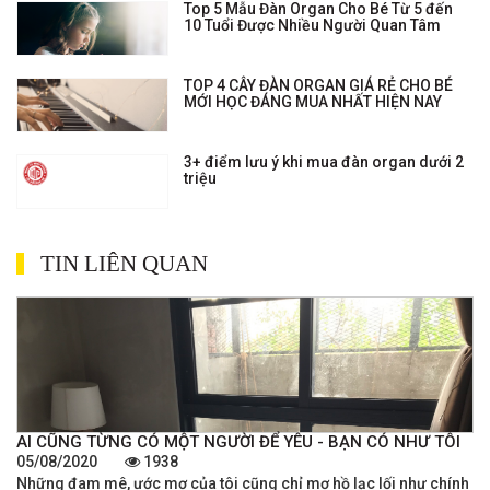
Top 5 Mẫu Đàn Organ Cho Bé Từ 5 đến
10 Tuổi Được Nhiều Người Quan Tâm
TOP 4 CÂY ĐÀN ORGAN GIÁ RẺ CHO BÉ
MỚI HỌC ĐÁNG MUA NHẤT HIỆN NAY
3+ điểm lưu ý khi mua đàn organ dưới 2
triệu
TIN LIÊN QUAN
AI CŨNG TỪNG CÓ MỘT NGƯỜI ĐỂ YÊU - BẠN CÓ NHƯ TÔI
05/08/2020
1938
Những đam mê, ước mơ của tôi cũng chỉ mơ hồ lạc lối như chính