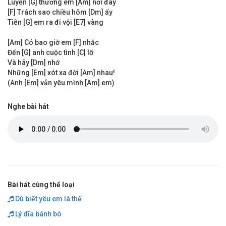
Luyến [G] thương em [Am] nơi đây
[F] Trách sao chiều hôm [Dm] ấy
Tiễn [G] em ra đi vội [E7] vàng
[Am] Có bao giờ em [F] nhắc
Đến [G] anh cuộc tình [C] lỡ
Và hãy [Dm] nhớ
Những [Em] xót xa đời [Am] nhau!
(Anh [Em] vẫn yêu mình [Am] em)
Nghe bài hát
Bài hát cùng thể loại
Dù biết yêu em là thế
Lý dĩa bánh bò