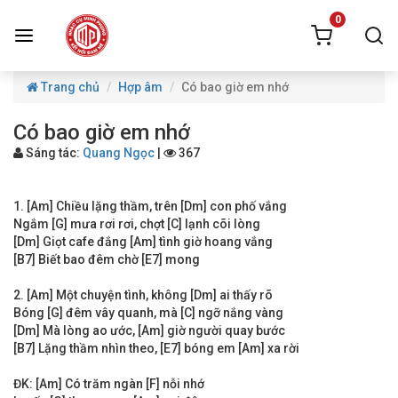
0
Trang chủ
Hợp âm
Có bao giờ em nhớ
Có bao giờ em nhớ
Sáng tác:
Quang Ngọc
|
367
1. [Am] Chiều lặng thầm, trên [Dm] con phố vắng
Ngắm [G] mưa rơi rơi, chợt [C] lạnh cõi lòng
[Dm] Giọt cafe đắng [Am] tình giờ hoang vắng
[B7] Biết bao đêm chờ [E7] mong
2. [Am] Một chuyện tình, không [Dm] ai thấy rõ
Bóng [G] đêm vây quanh, mà [C] ngỡ nắng vàng
[Dm] Mà lòng ao ước, [Am] giờ người quay bước
[B7] Lặng thầm nhìn theo, [E7] bóng em [Am] xa rời
ĐK: [Am] Có trăm ngàn [F] nỗi nhớ