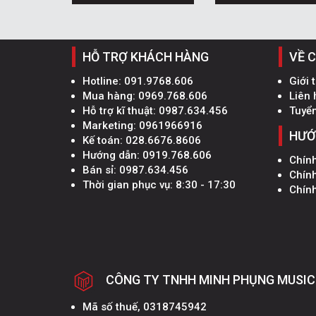
HỖ TRỢ KHÁCH HÀNG
VỀ 
Hotline:
091.9768.606
Giới 
Mua hàng:
0969.768.606
Liên 
Hỗ trợ kĩ thuật:
0987.634.456
Tuyể
Marketing:
0961966916
HƯỚ
Kế toán:
028.6676.8606
Hướng dẫn:
0919.768.606
Chín
Bán sỉ:
0987.634.456
Chín
Thời gian phục vụ: 8:30 - 17:30
Chính
CÔNG TY TNHH MINH PHỤNG MUSIC
Mã số thuế, 0318745942