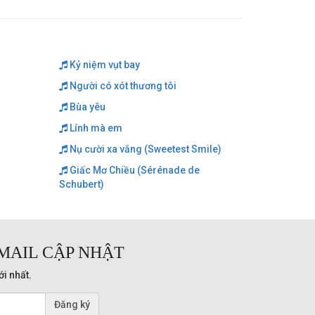
Kỷ niệm vụt bay
Người có xót thương tôi
Bùa yêu
Lính mà em
Nụ cười xa vắng (Sweetest Smile)
Giấc Mơ Chiều (Sérénade de
Schubert)
MAIL CẬP NHẬT
ới nhất.
Đăng ký