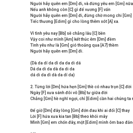
Người hãy quên em [Dm] đi, và đừng yêu em [Gm] nữa
Nếu anh không còn [C] gì để vương [F] vấn
Người hãy quên em [Dm] đi, đừng chờ mong chi [Gm]
Tiếc thương [Edim] gì cho lòng thêm xót [A] xa.
Vì tình yêu nay [Bb] sẽ chẳng lâu [C] bền
Vậy coi như mình [Am] kết thúc êm [Dm] đềm
Tình yêu như là [Gm] gió thoảng qua [A7] thềm
Người hãy quên em [Dm] đi.
(Dà da dí da dì da da di dá
Dá da di da dà da di da
dá di da dì dà da dí da)
2. Từng lời [Dm] hứa hẹn [Gm] thề có nhau trọn [C] đời
Ngày [F] xưa sánh đôi vô [Bb] tư giữa đời
Chẳng [Gm] hề nghĩ ngợi, chỉ [Edim] cần hai chúng ta 
Để giờ [Dm] đây lòng [Gm] đớn đau khi ai đổi [C] thay
Lời [F] hứa xưa kia tan [Bb] theo khói mây
Mình [Gm] em chốn đây, một [Edim] mình ôm bao đắng