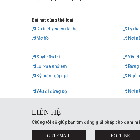
Bài hát cùng thể loại
Dù biết yêu em là thế
Lý dĩa
Mơ hồ
Nơi n
Suýt nữa thì
Yêu đ
Lối xưa nhớ em
Bừng 
Kỷ niệm gặp gỡ
Ngủ n
Yêu đi đừng sợ
Nơi n
LIÊN HỆ
Chúng tôi sẽ giúp bạn tìm đúng giải pháp cho đam mê
GỬI EMAIL
HOTLINE