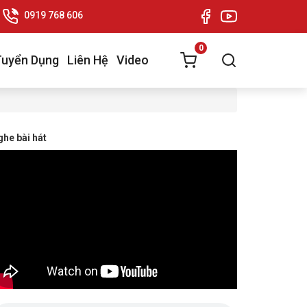
0919 768 606
0
Tuyển Dụng
Liên Hệ
Video
he bài hát