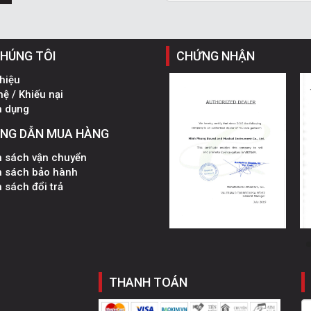
CHÚNG TÔI
CHỨNG NHẬN
thiệu
hệ / Khiếu nại
n dụng
NG DẪN MUA HÀNG
h sách vận chuyển
h sách bảo hành
 sách đổi trả
THANH TOÁN