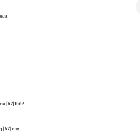
 nữa
mà [A7] thôi!
 [A7] cay.