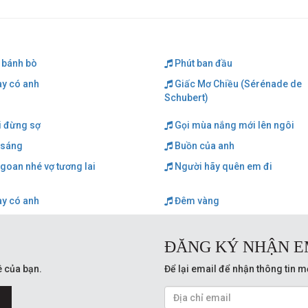
 bánh bò
Phút ban đầu
ày có anh
Giấc Mơ Chiều (Sérénade de
Schubert)
i đừng sợ
Gọi mùa nắng mới lên ngôi
sáng
Buồn của anh
goan nhé vợ tương lai
Người hãy quên em đi
ày có anh
Đêm vàng
ĐĂNG KÝ NHẬN E
 của bạn.
Để lại email để nhận thông tin m