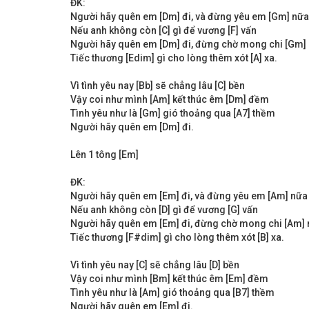
ĐK:
Người hãy quên em [Dm] đi, và đừng yêu em [Gm] nữa
Nếu anh không còn [C] gì để vương [F] vấn
Người hãy quên em [Dm] đi, đừng chờ mong chi [Gm]
Tiếc thương [Edim] gì cho lòng thêm xót [A] xa.
Vì tình yêu nay [Bb] sẽ chẳng lâu [C] bền
Vậy coi như mình [Am] kết thúc êm [Dm] đềm
Tình yêu như là [Gm] gió thoảng qua [A7] thềm
Người hãy quên em [Dm] đi.
Lên 1 tông [Em]
ĐK:
Người hãy quên em [Em] đi, và đừng yêu em [Am] nữa
Nếu anh không còn [D] gì để vương [G] vấn
Người hãy quên em [Em] đi, đừng chờ mong chi [Am]
Tiếc thương [F#dim] gì cho lòng thêm xót [B] xa.
Vì tình yêu nay [C] sẽ chẳng lâu [D] bền
Vậy coi như mình [Bm] kết thúc êm [Em] đềm
Tình yêu như là [Am] gió thoảng qua [B7] thềm
Người hãy quên em [Em] đi.