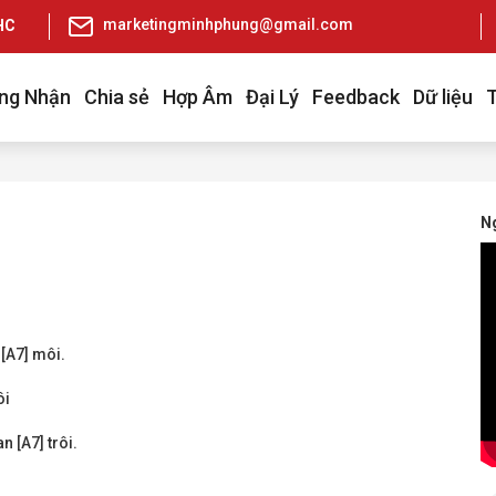
marketingminhphung@gmail.com
pHCM
ng Nhận
Chia sẻ
Hợp Âm
Đại Lý
Feedback
Dữ liệu
Ng
 [A7] môi.
ôi
n [A7] trôi.