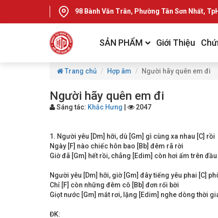
98 Bành Văn Trân, Phường Tân Sơn Nhất, T
SẢN PHẨM
Giới Thiệu
Chứ
Trang chủ
Hợp âm
Người hãy quên em đi
Người hãy quên em đi
Sáng tác:
Khắc Hưng
|
2047
1. Người yêu [Dm] hỡi, dù [Gm] gì cùng xa nhau [C] rồi
Ngày [F] nào chiếc hôn bao [Bb] đêm rã rời
Giờ đã [Gm] hết rồi, chẳng [Edim] còn hơi ấm trên đầu
Người yêu [Dm] hỡi, giờ [Gm] đây tiếng yêu phai [C] ph
Chỉ [F] còn những đêm cô [Bb] đơn rối bời
Giọt nước [Gm] mắt rơi, lặng [Edim] nghe dòng thời gia
ĐK: