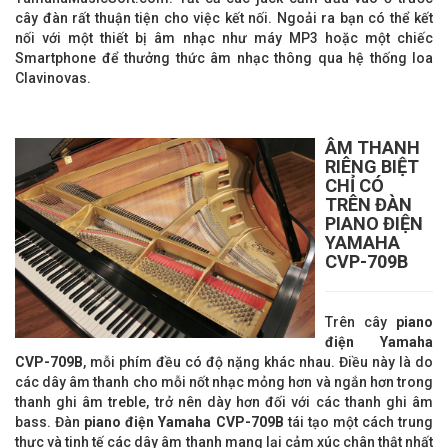
cây đàn rất thuận tiện cho việc kết nối. Ngoải ra bạn có thể kết
nối với một thiết bị âm nhạc như máy MP3 hoặc một chiếc
Smartphone để thưởng thức âm nhạc thông qua hệ thống loa
Clavinovas.
ÂM THANH
RIÊNG BIỆT
CHỈ CÓ
TRÊN ĐÀN
PIANO ĐIỆN
YAMAHA
CVP-709B
Trên cây
piano
điện Yamaha
CVP-
709B
, mỗi phím đều có độ nặng khác nhau. Điều này là do
các dây âm thanh cho mỗi nốt nhạc mỏng hơn và ngắn hơn trong
thanh ghi âm treble, trở nên dày hơn đối với các thanh ghi âm
bass. Đàn
piano điện Yamaha CVP-
709B
tái tạo một cách trung
thực và tinh tế các dây âm thanh mang lại cảm xúc chân thật nhất