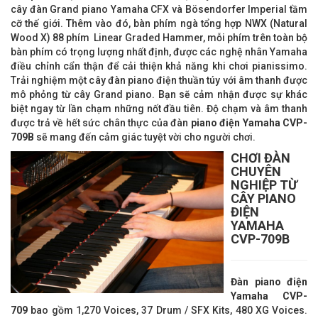
cây đàn Grand piano Yamaha CFX và Bösendorfer Imperial tầm
cỡ thế giới. Thêm vào đó, bàn phím ngà tổng hợp NWX (Natural
Wood X) 88 phím Linear Graded Hammer, mỗi phím trên toàn bộ
bàn phím có trọng lượng nhất định, được các nghệ nhân Yamaha
điều chỉnh cẩn thận để cải thiện khả năng khi chơi pianissimo.
Trải nghiệm một cây đàn piano điện thuần túy với âm thanh được
mô phỏng từ cây Grand piano. Bạn sẽ cảm nhận được sự khác
biệt ngay từ lần chạm những nốt đầu tiên. Độ chạm và âm thanh
được trả về hết sức chân thực của đàn
piano điện
Y
amaha
CVP-
709B
sẽ mang đến cảm giác tuyệt vời cho người chơi.
CHƠI ĐÀN
CHUYÊN
NGHIỆP TỪ
CÂY PIANO
ĐIỆN
YAMAHA
CVP-709B
Đàn piano điện
Y
amaha
CVP-
709
bao gồm 1,270 Voices, 37 Drum / SFX Kits, 480 XG Voices.