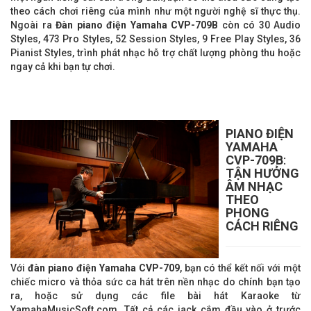
theo cách chơi riêng của mình như một người nghệ sĩ thực thụ.
Ngoài ra
Đàn piano điện Yamaha CVP-709B
còn có 30 Audio
Styles, 473 Pro Styles, 52 Session Styles, 9 Free Play Styles, 36
Pianist Styles, trình phát nhạc hỗ trợ chất lượng phòng thu hoặc
ngay cả khi bạn tự chơi.
PIANO ĐIỆN
YAMAHA
CVP-709B
:
TẬN HƯỞNG
ÂM NHẠC
THEO
PHONG
CÁCH RIÊNG
Với
đàn piano điện Yamaha CVP-709
, bạn có thể kết nối với một
chiếc micro và thỏa sức ca hát trên nền nhạc do chính bạn tạo
ra, hoặc sử dụng các file bài hát Karaoke từ
YamahaMusicSoft.com. Tất cả các jack cắm đầu vào ở trước