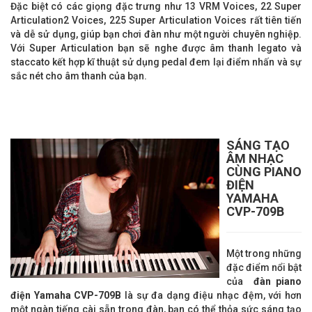
Đặc biệt có các giọng đặc trưng như 13 VRM Voices, 22 Super
Articulation2 Voices, 225 Super Articulation Voices rất tiên tiến
và dễ sử dụng, giúp bạn chơi đàn như một người chuyên nghiệp.
Với Super Articulation bạn sẽ nghe được âm thanh legato và
staccato kết hợp kĩ thuật sử dụng pedal đem lại điểm nhấn và sự
sắc nét cho âm thanh của bạn.
SÁNG TẠO
ÂM NHẠC
CÙNG PIANO
ĐIỆN
YAMAHA
CVP-709B
Một trong những
đặc điểm nổi bật
của
đ
àn piano
điện Yamaha
CVP-709B
là sự đa dạng điệu nhạc đệm, với hơn
một ngàn tiếng cài sẵn trong đàn, bạn có thể thỏa sức sáng tạo