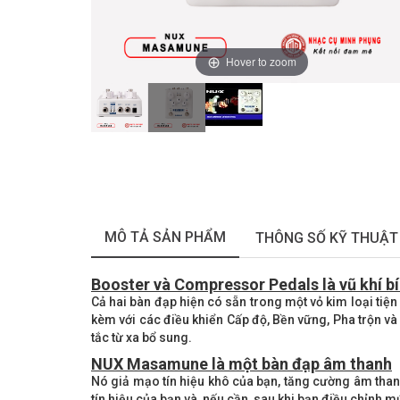
Hover to zoom
MÔ TẢ SẢN PHẨM
THÔNG SỐ KỸ THUẬT
Booster và Compressor Pedals là vũ khí bí
Cả hai bàn đạp hiện có sẵn trong một vỏ kim loại tiện 
kèm với các điều khiển Cấp độ, Bền vững, Pha trộn 
tắc từ xa bổ sung.
NUX Masamune là một bàn đạp âm thanh
Nó giả mạo tín hiệu khô của bạn, tăng cường âm thanh
tín hiệu của bạn và, nếu cần, sau khi bạn điều chỉnh mứ