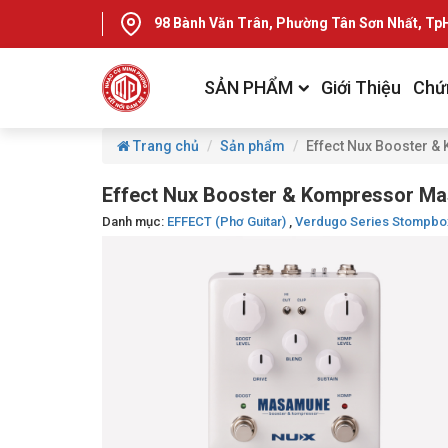
98 Bành Văn Trân, Phường Tân Sơn Nhất, T
SẢN PHẨM
Giới Thiệu
Chứ
Trang chủ
Sản phẩm
Effect Nux Booster 
Effect Nux Booster & Kompressor M
Danh mục:
EFFECT (Phơ Guitar)
,
Verdugo Series Stompb