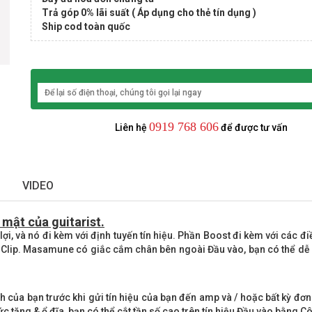
Trả góp 0% lãi suất ( Áp dụng cho thẻ tín dụng )
Ship cod toàn quốc
0919 768 606
Liên hệ
để được tư vấn
VIDEO
 mật của guitarist.
lợi, và nó đi kèm với định tuyến tín hiệu. Phần Boost đi kèm với các đ
và Clip. Masamune có giắc cắm chân bên ngoài Đầu vào, bạn có thể 
 của bạn trước khi gửi tín hiệu của bạn đến amp và / hoặc bất kỳ đơ
c tăng & ổ đĩa, bạn có thể cắt tần số cao trên tín hiệu Đầu vào bằng Cô