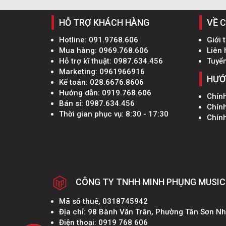
HỖ TRỢ KHÁCH HÀNG
VỀ 
Hotline:
091.9768.606
Giới 
Mua hàng:
0969.768.606
Liên 
Hỗ trợ kĩ thuật:
0987.634.456
Tuyể
Marketing:
0961966916
HƯỚ
Kế toán:
028.6676.8606
Hướng dẫn:
0919.768.606
Chín
Bán sỉ:
0987.634.456
Chín
Thời gian phục vụ: 8:30 - 17:30
Chính
CÔNG TY TNHH MINH PHỤNG MUSIC
Mã số thuế, 0318745942
Địa chỉ: 98 Bành Văn Trân, Phường Tân Sơn N
Điện thoại: 0919 768 606