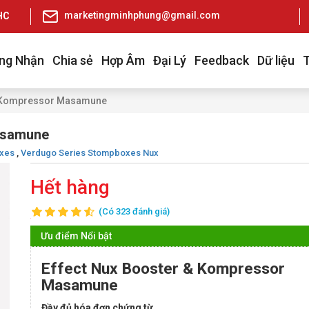
marketingminhphung@gmail.com
pHCM
ng Nhận
Chia sẻ
Hợp Âm
Đại Lý
Feedback
Dữ liệu
& Kompressor Masamune
asamune
oxes
,
Verdugo Series Stompboxes Nux
Hết hàng
(Có 323 đánh giá)
Ưu điểm Nổi bật
Effect Nux Booster & Kompressor
Masamune
Đầy đủ hóa đơn chứng từ