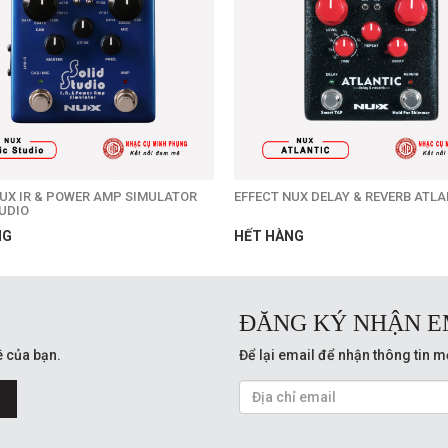
UX IR & POWER AMP SIMULATOR
EFFECT NUX DELAY & REVERB ATLA
UDIO
NG
HẾT HÀNG
ĐĂNG KÝ NHẬN E
 của bạn.
Để lại email để nhận thông tin m