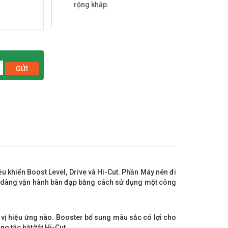
rộng khắp.
GỬI
iều khiển Boost Level, Drive và Hi-Cut. Phần Máy nén đi
dễ dàng vận hành bàn đạp bằng cách sử dụng một công
n vị hiệu ứng nào. Booster bổ sung màu sắc có lợi cho
ng tắc bật/tắt Hi-Cut.