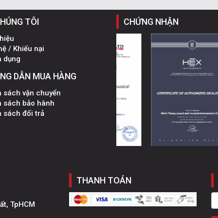
CHÚNG TÔI
CHỨNG NHẬN
thiệu
hệ / Khiếu nại
n dụng
NG DẪN MUA HÀNG
h sách vận chuyển
h sách bảo hành
 sách đổi trả
THANH TOÁN
hất, TpHCM