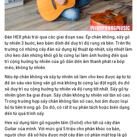
Đàn HEX phải trải qua các giai đoạn sau: Ép chân không, sấy gỗ
tự nhiên 3 bước, keo bám dính để duy trì độ rung và bền. Trên thị
trường có những cây đàn sử dụng kỹ thuật ép nhiệt, sấy nhiệt làm
cho keo dán những khối gỗ bị cứng lại làm ảnh hưởng đến quá
trì cộng hưởng tự nhiên của gỗ dẫn đến âm thanh phát ra bóp
méo, không tự nhiên.
Nếu ép chân không và sấy tự nhiên sẽ làm cho keo được áp từ từ
để ăn sâu vào từng vân gỗ mà không bị cứng lại đột ngột, do đó
sẽ duy trì sự cộng hưởng tự nhiên và độ rung tốt nhất. Sấy gỗ tự
nhiên gồm ba giai đoạn: Sấy chân không tự nhiên với tần số cao.
Trong trường hợp sấy chân không tần số cao, hơi ẩm được loại
bỏ từ bên trong gỗ. Do đó, có rất ít sự phân tách hoặc biến dạng
đến từ quá trình sấy.
Hex sử dụng tấm gỗ nguyên tấm (Solid) cho tất cả cây đàn
Guitar của mình. Với mức giá 5 triệu cho phân khúc cơ bản,
người chơi đã sở hữu được một cây đàn có phần mặt top là gỗ