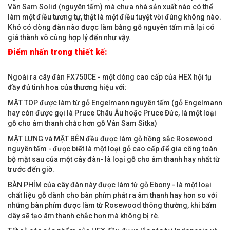
Vân Sam Solid (nguyên tấm) mà chưa nhà sản xuất nào có thể
làm một điều tương tự, thật là một điều tuyệt vời đúng không nào.
Khó có dòng đàn nào được làm bằng gỗ nguyên tấm mà lại có
giá thành vô cùng hợp lý đến như vậy.
Điểm nhấn trong thiết kế:
Ngoài ra cây đàn FX750CE - một dòng cao cấp của HEX hội tụ
đầy đủ tinh hoa của thương hiệu với:
MẶT TOP được làm từ gỗ Engelmann nguyên tấm (gỗ Engelmann
hay còn được gọi là Pruce Châu Âu hoặc Pruce Đức, là một loại
gỗ cho âm thanh chắc hơn gỗ Vân Sam Sitka)
MẶT LƯNG và MẶT BÊN đều được làm gỗ hồng sắc Rosewood
nguyên tấm - được biết là một loại gỗ cao cấp để gia công toàn
bộ mặt sau của một cây đàn- là loại gỗ cho âm thanh hay nhất từ
trước đến giờ.
BÀN PHÍM của cây đàn này được làm từ gỗ Ebony - là một loại
chất liệu gỗ dành cho bàn phím phát ra âm thanh hay hơn so với
những bàn phím được làm từ Rosewood thông thường, khi bấm
dây sẽ tạo âm thanh chắc hơn mà không bị rè.