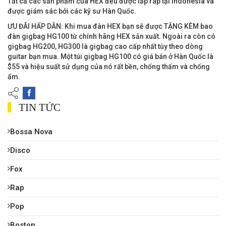
Tất cả các sản phẩm của HEX đều được lắp ráp tại Indonesia và
được giám sác bởi các kỹ sư Hàn Quốc.
ƯU ĐÃI HẤP DẪN: Khi mua đàn HEX bạn sẽ được TẶNG KÈM bao
đàn gigbag HG100 từ chính hãng HEX sản xuất. Ngoài ra còn có
gigbag HG200, HG300 là gigbag cao cấp nhất tùy theo dòng
guitar bạn mua. Một túi gigbag HG100 có giá bán ở Hàn Quốc là
$55 và hiệu suất sử dụng của nó rất bền, chống thấm và chống
ẩm.
TIN TỨC
Bossa Nova
Disco
Fox
Rap
Pop
Boston