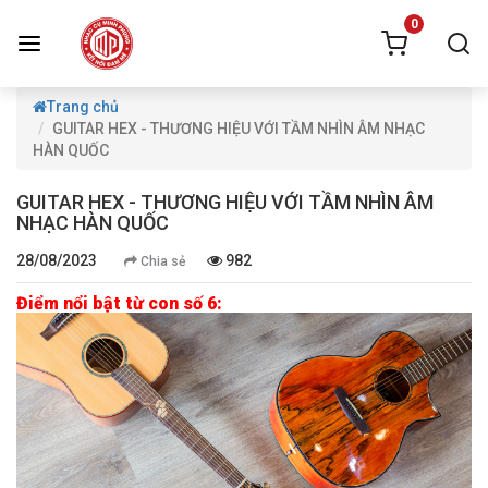
0
Trang chủ
GUITAR HEX - THƯƠNG HIỆU VỚI TẦM NHÌN ÂM NHẠC
HÀN QUỐC
GUITAR HEX - THƯƠNG HIỆU VỚI TẦM NHÌN ÂM
NHẠC HÀN QUỐC
28/08/2023
982
Chia sẻ
Điểm nổi bật từ con số 6: