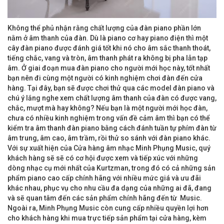
Không thể phủ nhận rằng chất lượng của đàn piano phần lớn
nằm ở âm thanh của đàn. Dù là piano cơ hay piano điện thì một
cây đàn piano được đánh giá tốt khi nó cho âm sắc thanh thoát,
tiếng chắc, vang và tròn, âm thanh phát ra không bị pha lẫn tạp
âm. Ở giai đoạn mua đàn piano cho người mới học này, tốt nhất
bạn nên đi cùng một người có kinh nghiệm chơi đàn đến cửa
hàng. Tại đây, bạn sẽ được chơi thử qua các model đàn piano và
chú ý lắng nghe xem chất lượng âm thanh của đàn có được vang,
chắc, mượt mà hay không? Nếu bạn là một người mới học đàn,
chưa có nhiều kinh nghiệm trong vấn đề cảm âm thì bạn có thể
kiểm tra âm thanh đàn piano bằng cách đánh tuần tự phím đàn từ
âm trung, âm cao, âm trầm, rồi thử so sánh với đàn piano khác.
Với sự xuất hiện của Cửa hàng âm nhạc Minh Phụng Music, quý
khách hàng sẽ sẽ có cơ hội được xem và tiếp xúc với những
dòng nhạc cụ mới nhất của Kurtzman, trong đó có cả những sản
phẩm piano cao cấp chính hãng với nhiều mức giá và ưu đãi
khác nhau, phục vụ cho nhu cầu đa dạng của những ai đã, đang
và sẽ quan tâm đến các sản phẩm chính hãng đến từ Music.
Ngoài ra, Minh Phụng Music còn cung cấp nhiều quyền lợi hơn
cho khách hàng khi mua trực tiếp sản phẩm tại cửa hàng, kèm