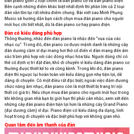
Đàn piano gồm 2 loại chính là đàn piano cơ và đàn piano điện.
Bên cạnh những điểm khác biệt nhất định thì phần lớn cả 2 loại
đàn vẫn tồn tại rất nhiều điểm chung. Bài viết sau Minh Phụng
Music sẽ hướng dẫn bạn cách chọn mua đàn piano cho người
mới học chi tiết nhất, dù là đàn piano cơ hay piano điện.
Đàn có kiểu dáng phù hợp
Thông thường, nhắc đến đàn piano là nhắc đến “vua của các
nhạc cụ”. Trong đó, đàn piano cơ được mệnh danh là những cây
đàn dương cầm vĩ đại mang hơi thở cổ điển vì đàn mang đến âm
sắc trầm phù hợp với các dòng nhạc hòa tấu. Người dùng chỉ có
thể cố định vị trí đặt đàn, khó di chuyển vì kiểu dáng đàn piano cơ
thường được thiết kế to và cồng kềnh. Trong khi đó, đàn piano
điện thì ngược lại hoàn toàn với kiểu dáng gọn nhẹ tiện lợi, dễ
dàng di chuyển. Có một điều rất đặc biệt, ngoài việc đảm đương
chức năng âm nhạc, đàn piano còn là một thiết bị trang trí nội
thất có giá trị. Nếu chọn mua đàn piano cho người mới học trong
khi không gian nhà bạn bị giới hạn thì phải cân nhắc, xem xét đến
những cây đàn piano điện tiện lợi hơn là những cây Grand Piano
(đại dương cầm) vĩ đại. Piano điện có kiểu dáng đa dạng, linh
hoạt trong di chuyển và đặc biệt phù hợp với không gian nhỏ.
Quan tâm đến âm thanh của đàn