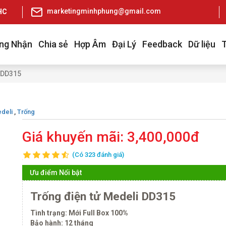
marketingminhphung@gmail.com
pHCM
ng Nhận
Chia sẻ
Hợp Âm
Đại Lý
Feedback
Dữ liệu
 DD315
deli
,
Trống
Giá khuyến mãi:
3,400,000đ
(Có 323 đánh giá)
Ưu điểm Nổi bật
Trống điện tử Medeli DD315
Tình trạng: Mới Full Box 100%
Bảo hành: 12 tháng