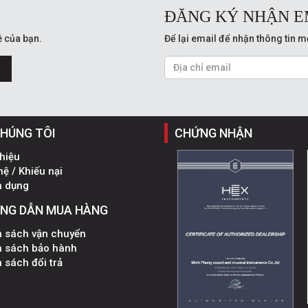
ĐĂNG KÝ NHẬN E
 của bạn.
Để lại email để nhận thông tin m
CHÚNG TÔI
CHỨNG NHẬN
thiệu
hệ / Khiếu nại
n dụng
NG DẪN MUA HÀNG
h sách vận chuyển
h sách bảo hành
 sách đổi trả