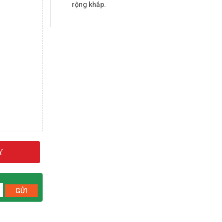
rộng khắp.
Y
GỬI