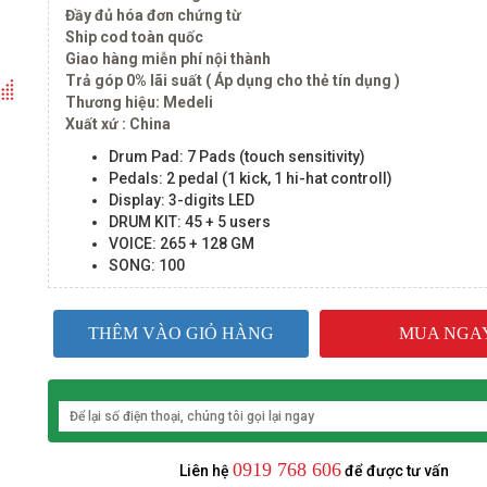
Đầy đủ hóa đơn chứng từ
Ship cod toàn quốc
Giao hàng miễn phí nội thành
Trả góp 0% lãi suất ( Áp dụng cho thẻ tín dụng )
Thương hiệu: Medeli
Xuất xứ : China
Drum Pad: 7 Pads (touch sensitivity)
Pedals: 2 pedal (1 kick, 1 hi-hat controll)
Display:
3-digits LED
DRUM KIT: 45 + 5 users
VOICE: 265 + 128 GM
SONG: 100
THÊM VÀO GIỎ HÀNG
MUA NGA
0919 768 606
Liên hệ
để được tư vấn