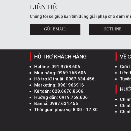
LIÊN HỆ
Chúng tôi sẽ giúp bạn tìm đúng giải pháp cho đam mê
GỬI EMAIL
HOTLINE
HỖ TRỢ KHÁCH HÀNG
VỀ 
Hotline:
091.9768.606
Giới 
Mua hàng:
0969.768.606
Liên 
Hỗ trợ kĩ thuật:
0987.634.456
Tuyể
Marketing:
0961966916
HƯỚ
Kế toán:
028.6676.8606
Hướng dẫn:
0919.768.606
Chín
Bán sỉ:
0987.634.456
Chín
Thời gian phục vụ: 8:30 - 17:30
Chính