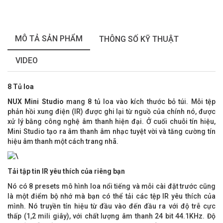
MÔ TẢ SẢN PHẨM
THÔNG SỐ KỸ THUẬT
VIDEO
8 Tủ loa
NUX Mini Studio
mang 8 tủ loa vào kích thước bỏ túi. Mỗi tệp
phản hồi xung điện (IR) được ghi lại từ nguồ của chính nó, được
xử lý bằng công nghệ âm thanh hiện đại. Ở cuối chuỗi tín hiệu,
Mini Studio tạo ra âm thanh âm nhạc tuyệt vời và tăng cường tín
hiệu âm thanh một cách trang nhã.
Tải tập tin IR yêu thích của riêng bạn
Nó có 8 presets mô hình loa nổi tiếng và mỗi cài đặt trước cũng
là một điểm bộ nhớ mà bạn có thể tải các tệp IR yêu thích của
mình. Nó truyền tín hiệu từ đầu vào đến đầu ra với độ trễ cực
thấp (1,2 mili giây), với chất lượng âm thanh 24 bit 44.1KHz. Độ