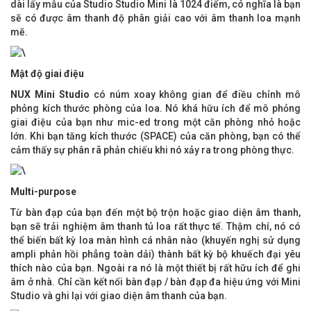
dài lấy mẫu của Studio Studio Mini là 1024 điểm, có nghĩa là bạn
sẽ có được âm thanh độ phân giải cao với âm thanh loa mạnh
mẽ.
Mật độ giai điệu
NUX Mini Studio
có núm xoay không gian để điều chỉnh mô
phỏng kích thước phòng của loa. Nó khá hữu ích để mô phỏng
giai điệu của bạn như mic-ed trong một căn phòng nhỏ hoặc
lớn. Khi bạn tăng kích thước (SPACE) của căn phòng, bạn có thể
cảm thấy sự phân rã phản chiếu khi nó xảy ra trong phòng thực.
Multi-purpose
Từ bàn đạp của bạn đến một bộ trộn hoặc giao diện âm thanh,
bạn sẽ trải nghiệm âm thanh tủ loa rất thực tế. Thậm chí, nó có
thể biến bất kỳ loa màn hình cá nhân nào (khuyến nghị sử dụng
ampli phản hồi phẳng toàn dải) thành bất kỳ bộ khuếch đại yêu
thích nào của bạn. Ngoài ra nó là một thiết bị rất hữu ích để ghi
âm ở nhà. Chỉ cần kết nối bàn đạp / bàn đạp đa hiệu ứng với Mini
Studio và ghi lại với giao diện âm thanh của bạn.