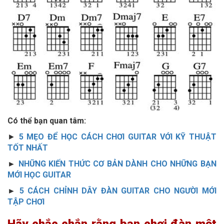
Có thể bạn quan tâm:
►
5 MẸO ĐỂ HỌC CÁCH CHƠI GUITAR VỚI KỸ THUẬT
TỐT NHẤT
►
NHỮNG KIẾN THỨC CƠ BẢN DÀNH CHO NHỮNG BẠN
MỚI HỌC GUITAR
►
5 CÁCH CHỈNH DÂY ĐÀN GUITAR CHO NGƯỜI MỚI
TẬP CHƠI
Hãy chắc chắn rằng bạn chơi đàn một