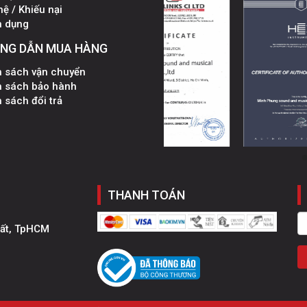
hệ / Khiếu nại
n dụng
NG DẪN MUA HÀNG
h sách vận chuyển
h sách bảo hành
 sách đổi trả
THANH TOÁN
hất, TpHCM