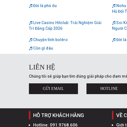
Đời là phù du
Nohu 
Hũ Đổi 
Live Casino Hitclub: Trải Nghiệm Giải
Soi K
Trí Đẳng Cấp 2026
Người C
Chuyện tình boléro
Đời là
Còn gì đâu
LIÊN HỆ
Chúng tôi sẽ giúp bạn tìm đúng giải pháp cho đam mê
GỬI EMAIL
HOTLINE
HỖ TRỢ KHÁCH HÀNG
VỀ 
Hotline:
091.9768.606
Giới 