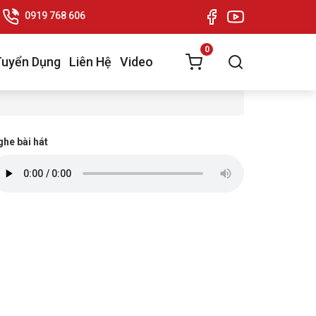
0919 768 606
0
Tuyển Dụng
Liên Hệ
Video
he bài hát