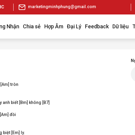
marketingminhphung@gmail.com
pHCM
ng Nhận
Chia sẻ
Hợp Âm
Đại Lý
Feedback
Dữ liệu
Ng
 [Am] tròn
y anh biết [Bm] không [B7]
 [Am] đồi
 biệt [Em] ly.