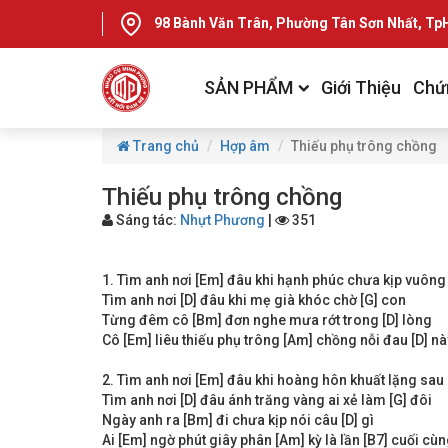
98 Bành Văn Trân, Phường Tân Sơn Nhất, T
SẢN PHẨM
Giới Thiệu
Chứ
Trang chủ
Hợp âm
Thiếu phụ trông chồng
Thiếu phụ trông chồng
Sáng tác:
Nhựt Phương
|
351
1. Tìm anh nơi [Em] đâu khi hạnh phúc chưa kịp vuông
Tìm anh nơi [D] đâu khi mẹ già khóc chờ [G] con
Từng đêm cô [Bm] đơn nghe mưa rớt trong [D] lòng
Cô [Em] liêu thiếu phụ trông [Am] chồng nỗi đau [D] nà
2. Tìm anh nơi [Em] đâu khi hoàng hôn khuất lặng sau
Tìm anh nơi [D] đâu ánh trăng vàng ai xẻ làm [G] đôi
Ngày anh ra [Bm] đi chưa kịp nói câu [D] gì
Ai [Em] ngờ phút giây phân [Am] kỳ là lần [B7] cuối cùng