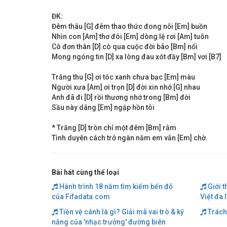
ĐK:
Đêm thâu [G] đêm thao thức đong nỗi [Em] buồn
Nhìn con [Am] thơ đôi [Em] dòng lệ rơi [Am] tuôn
Cô đơn thân [D] cò qua cuộc đời bão [Bm] nổi
Mong ngóng tin [D] xa lòng đau xót đầy [Bm] vơi [B7]
Trăng thu [G] ơi tóc xanh chưa bạc [Em] màu
Người xưa [Am] ơi trọn [D] đời xin nhớ [G] nhau
Anh đã đi [D] rồi thương nhớ trong [Bm] đời
Sầu này dâng [Em] ngập hồn tôi
* Trăng [D] tròn chỉ một đêm [Bm] rằm
Tình duyên cách trở ngàn năm em vẫn [Em] chờ.
Bài hát cùng thể loại
Hành trình 18 năm tìm kiếm bến đỗ
Giới t
của Fifadata.com
Việt đa 
Tiền vệ cánh là gì? Giải mã vai trò & kỹ
Trách
năng của 'nhạc trưởng' đường biên