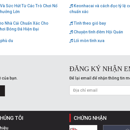
Và Sức Hút Từ Các Trò Chơi Nổ
Keonhacai và cách đọc tỷ lệ 
Thưởng Lớn
chuẩn xác
èo Nhà Cái Chuẩn Xác Cho
Tình theo gió bay
hơi Bóng Đá Hiện Đại
Chuyện tình đêm Hội Quán
 phù du
Lối mòn tình xưa
ĐĂNG KÝ NHẬN E
 của bạn.
Để lại email để nhận thông tin m
CHÚNG TÔI
CHỨNG NHẬN
thiệu