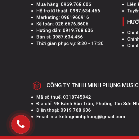
Mua hàng:
0969.768.606
Liên 
Hỗ trợ kĩ thuật:
0987.634.456
Tuyể
Marketing:
0961966916
HƯỚ
Kế toán:
028.6676.8606
Hướng dẫn:
0919.768.606
Chín
Bán sỉ:
0987.634.456
Chín
Thời gian phục vụ: 8:30 - 17:30
Chính
CÔNG TY TNHH MINH PHỤNG MUSIC
Mã số thuế, 0318745942
Địa chỉ: 98 Bành Văn Trân, Phường Tân Sơn N
Điện thoại: 0919 768 606
Email: marketingminhphung@gmail.com